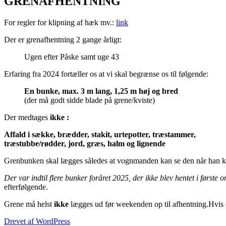
GRENAFHENTNING
For regler for klipning af hæk mv.:
link
Der er grenafhentning 2 gange årligt:
Ugen efter Påske samt uge 43
Erfaring fra 2024 fortæller os at vi skal begrænse os til følgende:
En bunke, max. 3 m lang, 1,25 m høj og bred
(der må godt sidde blade på grene/kviste)
Der medtages
ikke :
Affald i sække, brædder, stakit, urtepotter, træstammer,
træstubbe/rødder, jord, græs, halm og lignende
Grenbunken skal lægges således at vognmanden kan se den når han ki
Der var indtil flere bunker foråret 2025, der ikke blev hentet i først
efterfølgende.
Grene må helst
ikke
lægges ud før weekenden op til afhentning.
Hvis 
Drevet af WordPress