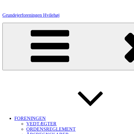
Videre
til
Grundejerforeningen Hvilehøj
indhold
FORENINGEN
VEDTÆGTER
ORDENSREGLEMENT