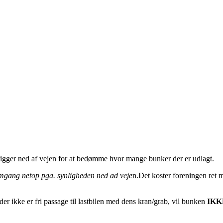
gger ned af vejen for at bedømme hvor mange bunker der er udlagt.
e omgang netop pga. synligheden ned ad veje
n.Det koster foreningen ret 
der ikke er fri passage til lastbilen med dens kran/grab, vil bunken
IKK