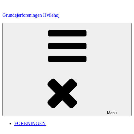
Videre
til
Grundejerforeningen Hvilehøj
indhold
Menu
FORENINGEN