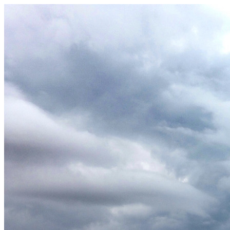
Videre
til
indhold