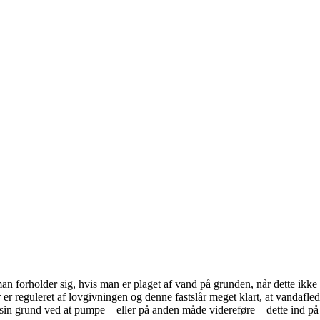
 forholder sig, hvis man er plaget af vand på grunden, når dette ikke 
 er reguleret af lovgivningen og denne fastslår meget klart, at vandafl
ra sin grund ved at pumpe – eller på anden måde videreføre – dette ind p