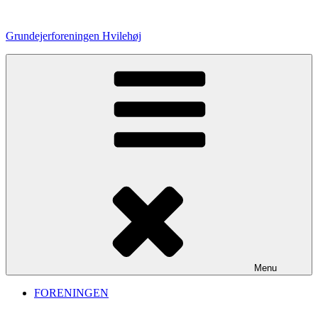
Videre
til
Grundejerforeningen Hvilehøj
indhold
Menu
FORENINGEN