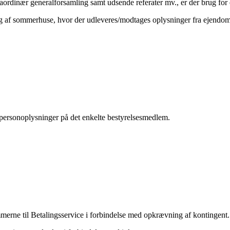
raordinær generalforsamling samt udsende referater mv., er der brug fo
 af sommerhuse, hvor der udleveres/modtages oplysninger fra ejendoms
r personoplysninger på det enkelte bestyrelsesmedlem.
erne til Betalingsservice i forbindelse med opkrævning af kontingent.