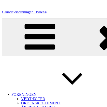
Videre
til
Grundejerforeningen Hvilehøj
indhold
FORENINGEN
VEDTÆGTER
ORDENSREGLEMENT