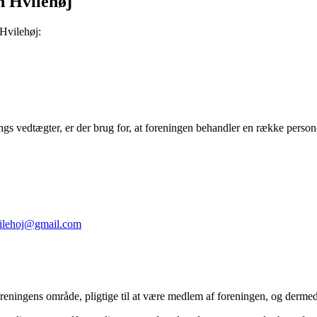
n Hvilehøj
Hvilehøj:
ngs vedtægter, er der brug for, at foreningen behandler en række person
vilehoj@gmail.com
reningens område, pligtige til at være medlem af foreningen, og dermed